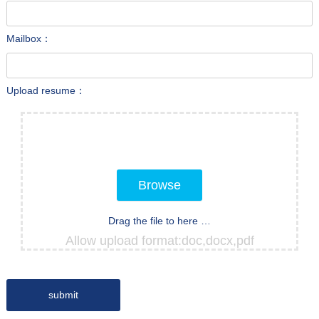
Mailbox：
Upload resume：
Browse
Drag the file to here …
Allow upload format:doc,docx,pdf