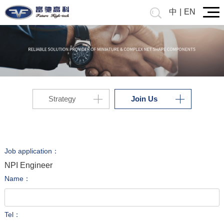
中
|
EN
Strategy
Join Us
Job application：
NPI Engineer
Name：
Tel：